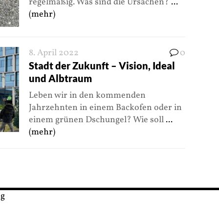
regelmäßig. Was sind die Ursachen?
...
(mehr)
8. April 2022
0
Stadt der Zukunft – Vision, Ideal
und Albtraum
Leben wir in den kommenden
Jahrzehnten in einem Backofen oder in
einem grünen Dschungel? Wie soll
...
(mehr)
ng