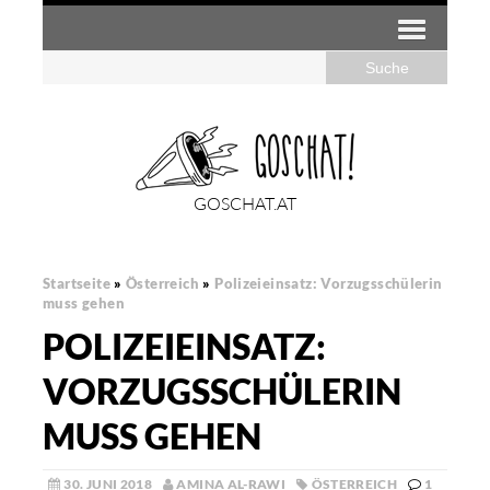
GOSCHAT.AT
Startseite
»
Österreich
»
Polizeieinsatz: Vorzugsschülerin
muss gehen
POLIZEIEINSATZ:
VORZUGSSCHÜLERIN
MUSS GEHEN
30. JUNI 2018
AMINA AL-RAWI
ÖSTERREICH
1