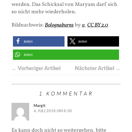
werden. Das Schicksal von Maryam darf sich
so nicht mehr wiederholen.
Bildnachweis:
Bolognaburns
by
α
,
CC BY 2.0
teilen
teilen
teilen
← Vorheriger Artikel
Nächster Artikel →
1 KOMMENTAR
Margit
4. JULI 2018 UM 8:30
Es kann doch nicht so weitergehen, bitte