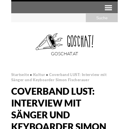
GOSCHAT.AT
Startseite
»
Kultur
»
Coverband LUST: Interview mit
Sänger und Keyboarder Simon Fischerauer
COVERBAND LUST:
INTERVIEW MIT
SÄNGER UND
KEYBOARDER SIMON