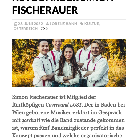
FISCHERAUER
28. JUNI 2022
LORENZ HANN
KULTUR
,
ÖSTERREICH
0
Simon Fischerauer ist Mitglied der
fünfköpfigen
Coverband LUST
. Der in Baden bei
Wien geborene Musiker erklärt im Gespräch
mit
goschat!
wie die Band zustande gekommen
ist, warum fünf Bandmitglieder perfekt in das
Konzept passen und welche organisatorische