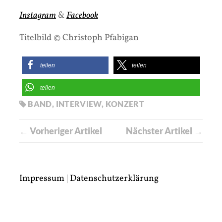
Instagram
&
Facebook
Titelbild © Christoph Pfabigan
teilen
teilen
teilen
BAND
,
INTERVIEW
,
KONZERT
← Vorheriger Artikel
Nächster Artikel →
Impressum
|
Datenschutzerklärung