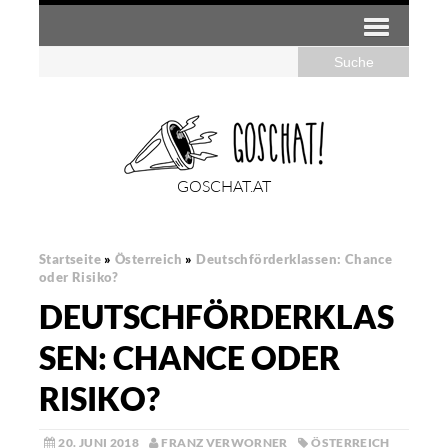
GOSCHAT.AT
Startseite
»
Österreich
»
Deutschförderklassen: Chance
oder Risiko?
DEUTSCHFÖRDERKLAS
SEN: CHANCE ODER
RISIKO?
20. JUNI 2018
FRANZ VERWORNER
ÖSTERREICH