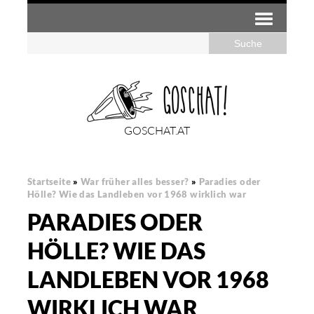
GOSCHAT.AT
Startseite
»
War früher alles besser?
»
Paradies oder
Hölle? Wie das Landleben vor 1968 wirklich war
PARADIES ODER
HÖLLE? WIE DAS
LANDLEBEN VOR 1968
WIRKLICH WAR