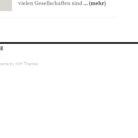
vielen Gesellschaften sind
... (mehr)
ng
Theme by
MH Themes