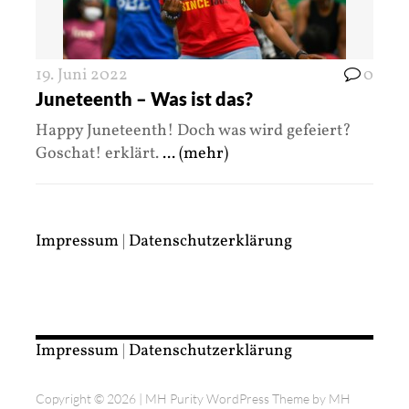
19. Juni 2022
0
Juneteenth – Was ist das?
Happy Juneteenth! Doch was wird gefeiert?
Goschat! erklärt.
... (mehr)
Impressum
|
Datenschutzerklärung
Impressum
|
Datenschutzerklärung
Copyright © 2026 | MH Purity WordPress Theme by
MH