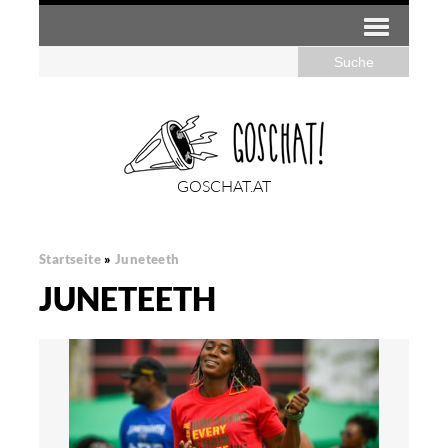
GOSCHAT.AT
Startseite
»
Juneteeth
JUNETEETH