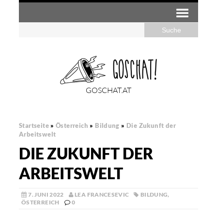
GOSCHAT.AT
Startseite
»
Österreich
»
Bildung
»
Die Zukunft der
Arbeitswelt
DIE ZUKUNFT DER
ARBEITSWELT
7. JUNI 2022
LEA FRANCESEVIC
BILDUNG
,
ÖSTERREICH
0