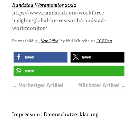
Randstad Workmonitor 2022
:
https://www.randstad.com/workforce-
insights/global-hr-research/randstad-
workmonitor/
Beitragsbild: © „
New Office
“ by Phil Whitehouse
CC BY 2.0
teilen
teilen
teilen
← Vorheriger Artikel
Nächster Artikel →
Impressum
|
Datenschutzerklärung