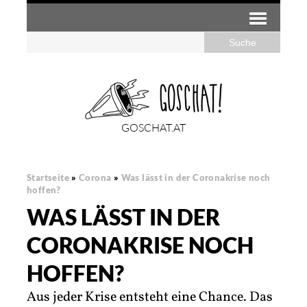
GOSCHAT.AT
Startseite
»
Corona
»
Was lässt in der Coronakrise noch
hoffen?
WAS LÄSST IN DER
CORONAKRISE NOCH
HOFFEN?
Aus jeder Krise entsteht eine Chance. Das