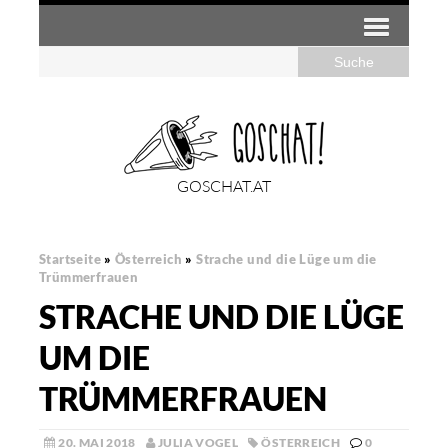
GOSCHAT.AT
Startseite
»
Österreich
»
Strache und die Lüge um die
Trümmerfrauen
STRACHE UND DIE LÜGE
UM DIE
TRÜMMERFRAUEN
20. MAI 2018
JULIA VOGEL
ÖSTERREICH
0