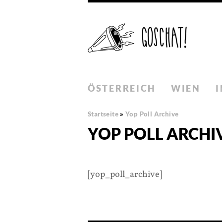
ÖSTERREICH
WIEN
Startseite
»
Yop Poll Archive
YOP POLL ARCHI
[yop_poll_archive]