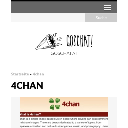
GOSCHAT.AT
Startseite
»
4chan
4CHAN