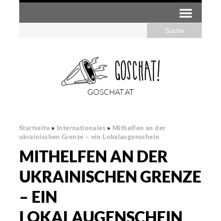
GOSCHAT.AT
Startseite
»
Internationales
»
Mithelfen an der
ukrainischen Grenze – ein Lokalaugenschein
MITHELFEN AN DER
UKRAINISCHEN GRENZE
– EIN
LOKALAUGENSCHEIN