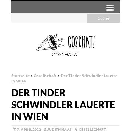
GOSCHAT.AT
Startseite
»
Gesellschaft
»
Der Tinder Schwindler lauerte
in Wien
DER TINDER
SCHWINDLER LAUERTE
IN WIEN
7. APRIL 2022
JUDITH HAAS
GESELLSCHAFT
,