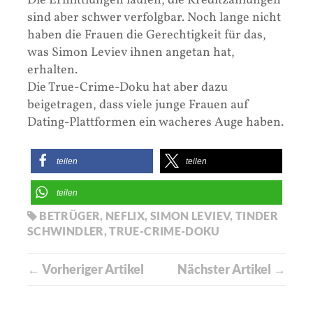
Die Ermittlungen laufen, die Kreditzahlungen
sind aber schwer verfolgbar. Noch lange nicht
haben die Frauen die Gerechtigkeit für das,
was Simon Leviev ihnen angetan hat,
erhalten.
Die True-Crime-Doku hat aber dazu
beigetragen, dass viele junge Frauen auf
Dating-Plattformen ein wacheres Auge haben.
teilen
teilen
teilen
BETRÜGER
,
NEFLIX
,
SIMON LEVIEV
,
TINDER
SCHWINDLER
,
TRUE-CRIME-DOKU
← Vorheriger Artikel
Nächster Artikel →