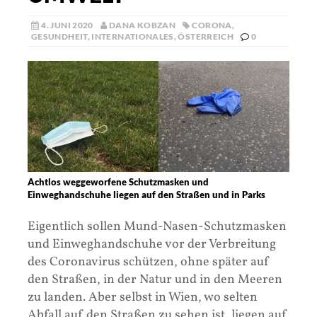
4. JUNI 2020
DANA KOBZAN
CORONA
,
GESUNDHEIT
,
INTERNATIONALES
,
ÖSTERREICH
0
Achtlos weggeworfene Schutzmasken und
Einweghandschuhe liegen auf den Straßen und in Parks
Eigentlich sollen Mund-Nasen-Schutzmasken
und Einweghandschuhe vor der Verbreitung
des Coronavirus schützen, ohne später auf
den Straßen, in der Natur und in den Meeren
zu landen. Aber selbst in Wien, wo selten
Abfall auf den Straßen zu sehen ist, liegen auf