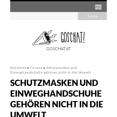
GOSCHAT.AT
Startseite
»
Corona
»
Schutzmasken und
Einweghandschuhe gehören nicht in die Umwelt
SCHUTZMASKEN UND
EINWEGHANDSCHUHE
GEHÖREN NICHT IN DIE
UMWELT