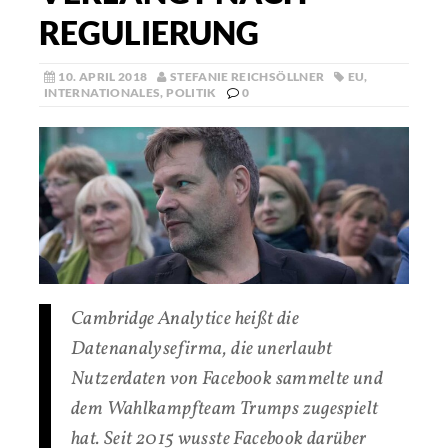
REGULIERUNG
10. APRIL 2018
STEFANIE REICHSÖLLNER
EU
,
INTERNATIONALES
,
POLITIK
0
Cambridge Analytice heißt die
Datenanalysefirma, die unerlaubt
Nutzerdaten von Facebook sammelte und
dem Wahlkampfteam Trumps zugespielt
hat. Seit 2015 wusste Facebook darüber