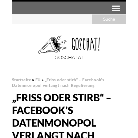
GOSCHAT.AT
Startseite
»
EU
»
„Friss oder stirb“ – Facebook’s
Datenmonopol verlangt nach Regulierung
„FRISS ODER STIRB“ –
FACEBOOK’S
DATENMONOPOL
VERLANGT NACH