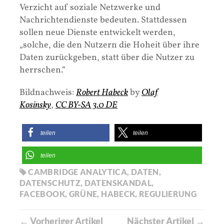
Verzicht auf soziale Netzwerke und
Nachrichtendienste bedeuten. Stattdessen
sollen neue Dienste entwickelt werden,
„solche, die den Nutzern die Hoheit über ihre
Daten zurückgeben, statt über die Nutzer zu
herrschen.“
Bildnachweis:
Robert Habeck
by
Olaf
Kosinsky
,
CC BY-SA 3.0 DE
teilen
teilen
teilen
CAMBRIDGE ANALYTICA
,
DATEN
,
DATENSCHUTZ
,
DATENSKANDAL
,
FACEBOOK
,
GRÜNE
,
HABECK
,
REGULIERUNG
← Vorheriger Artikel
Nächster Artikel →